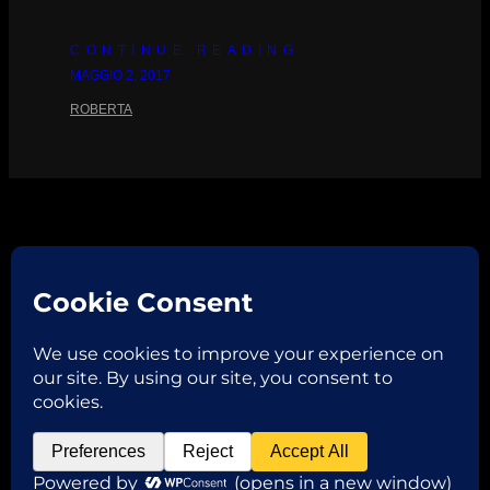
CONTINUE READING
MAGGIO 2, 2017
ROBERTA
Facebook
Instagram
Email
Copyright © 2026
ROBERTA VAGLIANI
P.IVA 02382970206 | via Garibaldi,32 46013 Canneto
sull’Oglio -MN- | TEL. +39 3331488746