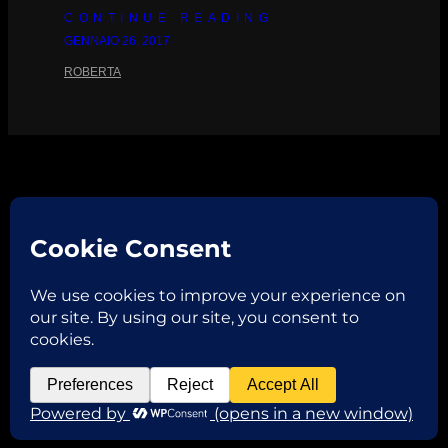
CONTINUE READING
GENNAIO 26, 2017
ROBERTA
Facebook
Instagram
Email
Copyright © 2026
ROBERTA VAGLIANI
P.IVA 02382970206 | via Garibaldi,32 46013 Canneto
sull’Oglio -MN- | TEL. +39 3331488746