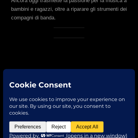
Ancora oggi trasmette la passione per la musica a
bambini e ragazzi, oltre a riparare gli strumenti dei
compagni di banda.
Facebook
Instagram
Email
Copyright © 2026
ROBERTA VAGLIANI
P.IVA 02382970206 | via Garibaldi,32 46013 Canneto
sull’Oglio -MN- | TEL. +39 3331488746