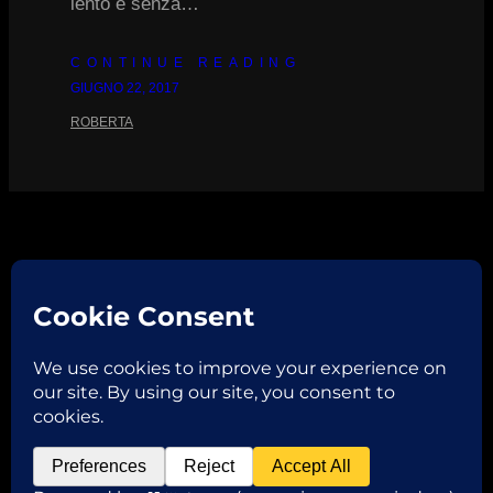
lento e senza…
CONTINUE READING
GIUGNO 22, 2017
ROBERTA
Facebook
Instagram
Email
Copyright © 2026
ROBERTA VAGLIANI
P.IVA 02382970206 | via Garibaldi,32 46013 Canneto
sull’Oglio -MN- | TEL. +39 3331488746